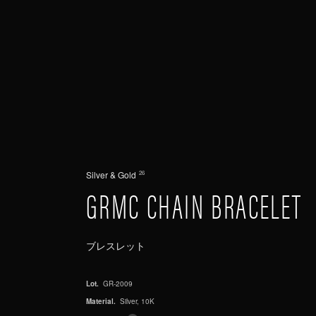
Silver & Gold
26
GRMC CHAIN BRACELET
ブレスレット
Lot.
GR-2009
Material.
Silver, 10K